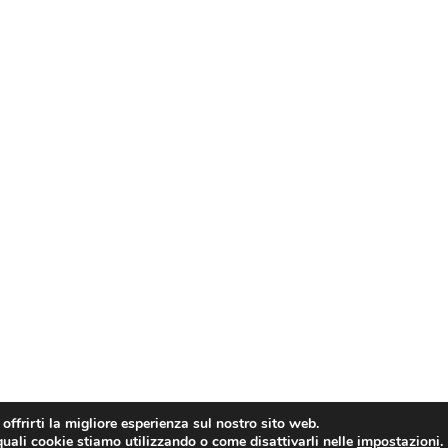
inua ad esplorare
RIMANI
 offrirti la migliore esperienza sul nostro sito web.
quali cookie stiamo utilizzando o come disattivarli nelle
impostazioni
.