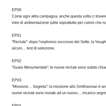
EP00
Come ogni altra campagna, anche questa volta ci trover
intro di ambientazione (utile soprattutto per coloro che 
EP01
“Reclute”: dopo l’esplosivo successo dei Sette, la Vought 
alcuni… test di selezione.
EP02
“Guaio Monumentale”: le nuove reclute sono subito chia
EP03
“Missione… Segreta”: la missione allo Smithsonian è and
nuove reclute sono inviate ad un nuovo… incarico segre
EP04