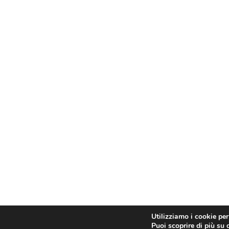
Cont
Utilizziamo i cookie per
Puoi scoprire di più su 