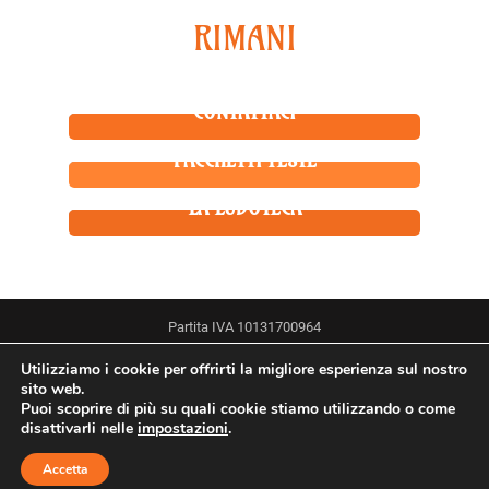
Continua ad esplorare
RIMANI
CONNESSO
CONTATTACI
PACCHETTI FESTE
LA LUDOTECA
Partita IVA 10131700964
Utilizziamo i cookie per offrirti la migliore esperienza sul nostro
sito web.
Puoi scoprire di più su quali cookie stiamo utilizzando o come
disattivarli nelle
impostazioni
.
© 2020, Sesto Regno
Accetta