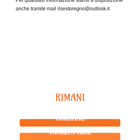
Per qualsiasi informazione siamo a disposizione
anche tramite mail ilsestoregno@outlook.it
Continua ad esplorare
RIMANI
CONNESSO
CONTATTACI
PACCHETTI FESTE